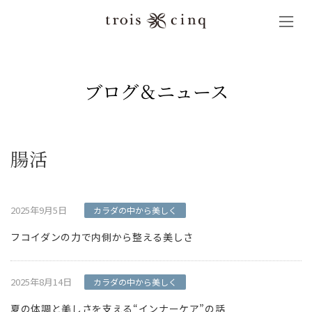
コ
ナ
ン
ビ
テ
ゲ
ン
ー
ツ
シ
へ
ョ
ブログ＆ニュース
ス
ン
キ
に
ッ
移
プ
動
腸活
2025年9月5日
カラダの中から美しく
フコイダンの力で内側から整える美しさ
2025年8月14日
カラダの中から美しく
夏の体調と美しさを支える“インナーケア”の話