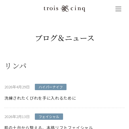
コ
ナ
ン
ビ
テ
ゲ
ン
ー
ツ
シ
へ
ョ
ブログ＆ニュース
ス
ン
キ
に
ッ
移
プ
動
リンパ
2026年4月29日
ハイパーナイフ
洗練されたくびれを手に入れるために
2026年2月13日
フェイシャル
肌の土台から整える、本格リフトフェイシャル