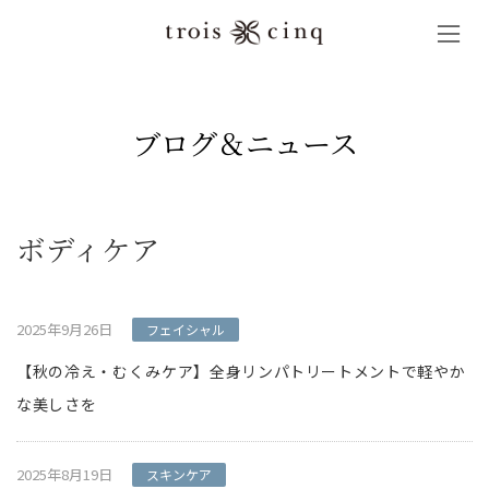
コ
ナ
ン
ビ
テ
ゲ
ン
ー
ツ
シ
へ
ョ
ブログ＆ニュース
ス
ン
キ
に
ッ
移
プ
動
ボディケア
2025年9月26日
フェイシャル
【秋の冷え・むくみケア】全身リンパトリートメントで軽やか
な美しさを
2025年8月19日
スキンケア