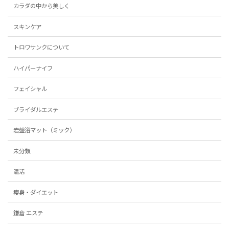
カラダの中から美しく
スキンケア
トロワサンクについて
ハイパーナイフ
フェイシャル
ブライダルエステ
岩盤浴マット（ミック）
未分類
温活
痩身・ダイエット
鎌倉 エステ