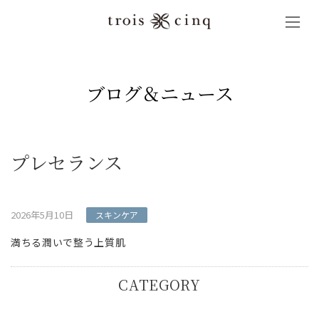
コ
ナ
ン
ビ
テ
ゲ
ン
ー
ツ
シ
へ
ョ
ブログ＆ニュース
ス
ン
キ
に
ッ
移
プ
動
プレセランス
2026年5月10日
スキンケア
満ちる潤いで整う上質肌
CATEGORY