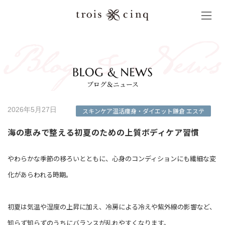
コ
ナ
ン
ビ
テ
ゲ
ン
ー
ツ
シ
へ
ョ
ス
ン
キ
に
ッ
移
ブログ＆ニュース
プ
動
2026年5月27日
スキンケア
温活
痩身・ダイエット
鎌倉 エステ
海の恵みで整える初夏のための上質ボディケア習慣
やわらかな季節の移ろいとともに、心身のコンディションにも繊細な変
化があらわれる時期。
初夏は気温や湿度の上昇に加え、冷房による冷えや紫外線の影響など、
知らず知らずのうちにバランスが乱れやすくなります。