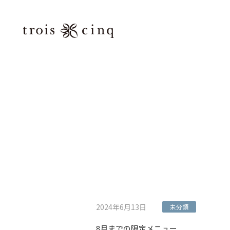
コ
ナ
ン
ビ
テ
ゲ
ン
ー
ツ
シ
へ
ョ
ス
ン
キ
に
ッ
移
プ
動
2024年6月13日
未分類
8月までの限定メニュー