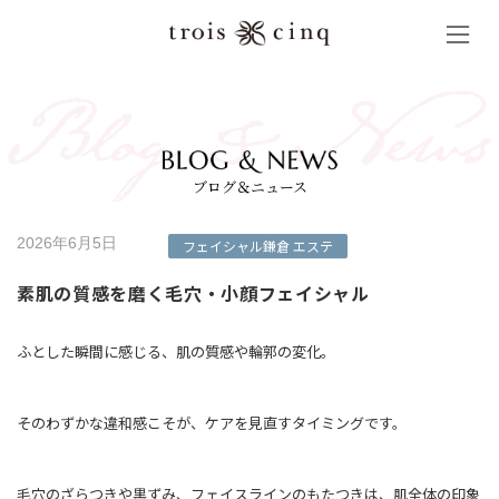
コ
ナ
ン
ビ
テ
ゲ
ン
ー
ツ
シ
へ
ョ
ス
ン
キ
に
ッ
移
ブログ＆ニュース
プ
動
2026年6月5日
フェイシャル
鎌倉 エステ
素肌の質感を磨く毛穴・小顔フェイシャル
ふとした瞬間に感じる、肌の質感や輪郭の変化。
そのわずかな違和感こそが、ケアを見直すタイミングです。
毛穴のざらつきや黒ずみ、フェイスラインのもたつきは、肌全体の印象