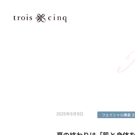
コ
ナ
ン
ビ
テ
ゲ
ン
ー
ツ
シ
へ
ョ
ス
ン
キ
に
ッ
移
プ
動
2025年9月9日
フェイシャル
鎌倉 
夏の終わりは「肌と身体