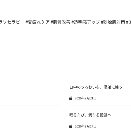
ラソセラピー #夏疲れケア #肌質改善 #透明感アップ #乾燥肌対策 #
日中のうるおいを、優雅に纏う
2026年7月21日
眠るたび、満ちる艶肌へ
2026年7月17日