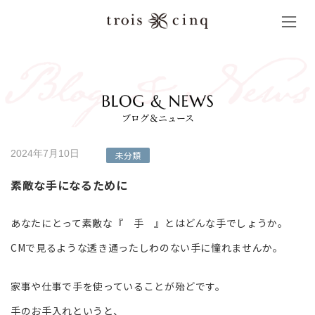
コ
ナ
ン
ビ
テ
ゲ
ン
ー
ツ
シ
へ
ョ
ス
ン
キ
に
ッ
移
ブログ＆ニュース
プ
動
2024年7月10日
未分類
素敵な手になるために
あなたにとって素敵な『 手 』とはどんな手でしょうか。
CMで見るような透き通ったしわのない手に憧れませんか。
家事や仕事で手を使っていることが殆どです。
手のお手入れというと、